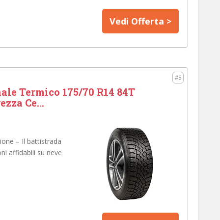
Vedi Offerta >
#5
le Termico 175/70 R14 84T
ezza Ce...
ne – Il battistrada
i affidabili su neve