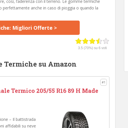
re, così, l’aderenza con il terreno. Le gomme termiche
o perfettamente anche in caso di pioggia o quando la
he: Migliori Offerte >
3.5
(70%) su
6
voti
me Termiche su Amazon
#1
le Termico 205/55 R16 89 H Made
.
ne – Il battistrada
i affidabili su neve