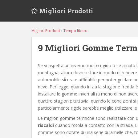
S
Migliori Prodotti
k
i
p
Migliori Prodotti
»
Tempo libero
t
o
9 Migliori Gomme Termi
m
a
i
Se vi aspetta un inverno molto rigido o se amata la
n
montagna, allora dovrete fare in modo di rendere 
c
automobile sicura e affidabile per poter guidare a
o
neve. Per legge, quando inizia la stagione fredda è
n
installare le gomme invernali (a meno di non ave
t
quattro stagioni); tuttavia, quando le condizioni s
e
particolarmente rigide sarebbe meglio utilizzare 
n
t
Le migliori gomme termiche sono realizzate con un
riscaldi
quando rotola a contatto con la strada. 
gomme sono dotate di una serie di lamelle che, t