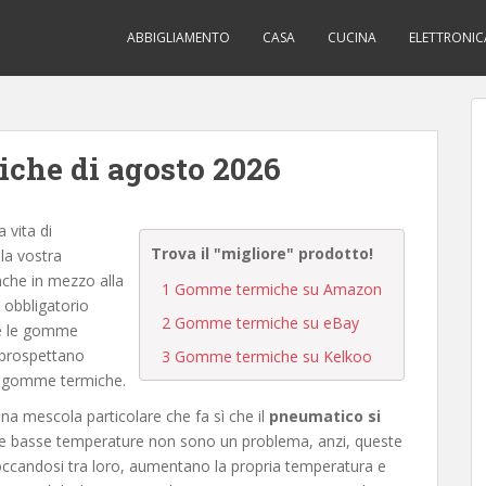
ABBIGLIAMENTO
CASA
CUCINA
ELETTRONIC
che di agosto 2026
 vita di
Trova il "migliore" prodotto!
la vostra
nche in mezzo alla
1
Gomme termiche su Amazon
 obbligatorio
2
Gomme termiche su eBay
re le gomme
i prospettano
3
Gomme termiche su Kelkoo
le gomme termiche.
a mescola particolare che fa sì che il
pneumatico si
Le basse temperature non sono un problema, anzi, queste
occandosi tra loro, aumentano la propria temperatura e