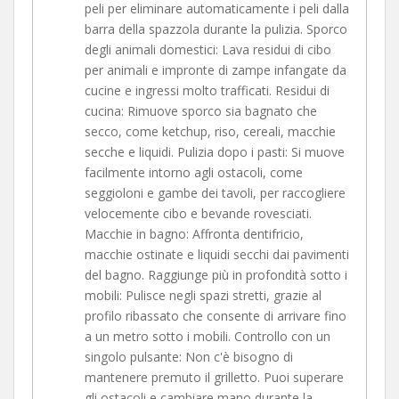
peli per eliminare automaticamente i peli dalla
barra della spazzola durante la pulizia. Sporco
degli animali domestici: Lava residui di cibo
per animali e impronte di zampe infangate da
cucine e ingressi molto trafficati. Residui di
cucina: Rimuove sporco sia bagnato che
secco, come ketchup, riso, cereali, macchie
secche e liquidi. Pulizia dopo i pasti: Si muove
facilmente intorno agli ostacoli, come
seggioloni e gambe dei tavoli, per raccogliere
velocemente cibo e bevande rovesciati.
Macchie in bagno: Affronta dentifricio,
macchie ostinate e liquidi secchi dai pavimenti
del bagno. Raggiunge più in profondità sotto i
mobili: Pulisce negli spazi stretti, grazie al
profilo ribassato che consente di arrivare fino
a un metro sotto i mobili. Controllo con un
singolo pulsante: Non c'è bisogno di
mantenere premuto il grilletto. Puoi superare
gli ostacoli e cambiare mano durante la