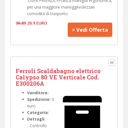
.USER FRIENDLYPratica maniglia ergonomica,
per una maggiore maneggevolezzae
comodità di trasporto.
36.89
26.9 EURO
> Vedi Offerta
#8
Ferroli Scaldabagno elettrico
Calypso 80 VE Verticale Cod.
E300206A
Venditore:
Spedizione:
0
euro
Categoria:
Dettagli:
- Controllo