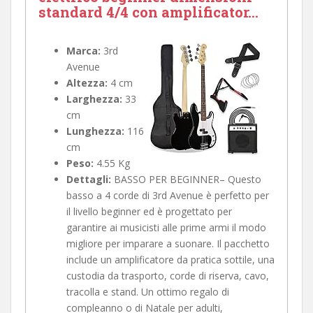
standard 4/4 con amplificator...
Marca:
3rd
Avenue
Altezza:
4 cm
Larghezza:
33
cm
Lunghezza:
116
cm
Peso:
4.55 Kg
Dettagli:
BASSO PER BEGINNER– Questo
basso a 4 corde di 3rd Avenue è perfetto per
il livello beginner ed è progettato per
garantire ai musicisti alle prime armi il modo
migliore per imparare a suonare. Il pacchetto
include un amplificatore da pratica sottile, una
custodia da trasporto, corde di riserva, cavo,
tracolla e stand. Un ottimo regalo di
compleanno o di Natale per adulti,