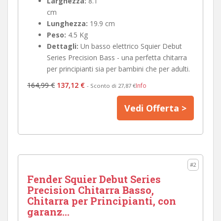
Larghezza:
8.1
cm
Lunghezza:
19.9 cm
Peso:
4.5 Kg
Dettagli:
Un basso elettrico Squier Debut
Series Precision Bass - una perfetta chitarra
per principianti sia per bambini che per adulti.
164,99 €
137,12 €
Info
- Sconto di 27,87 €
Vedi Offerta >
#2
Fender Squier Debut Series
Precision Chitarra Basso,
Chitarra per Principianti, con
garanz...