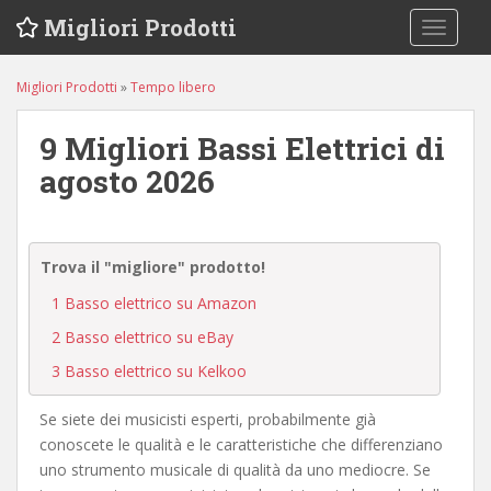
S
Migliori Prodotti
TOGGLE
k
i
p
Migliori Prodotti
»
Tempo libero
t
o
9 Migliori Bassi Elettrici di
m
agosto 2026
a
i
n
c
Trova il "migliore" prodotto!
o
1
Basso elettrico su Amazon
n
2
Basso elettrico su eBay
t
e
3
Basso elettrico su Kelkoo
n
t
Se siete dei musicisti esperti, probabilmente già
conoscete le qualità e le caratteristiche che differenziano
uno strumento musicale di qualità da uno mediocre. Se