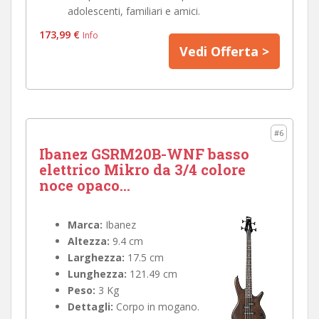
adolescenti, familiari e amici.
173,99 €
Info
Vedi Offerta >
#6
Ibanez GSRM20B-WNF basso
elettrico Mikro da 3/4 colore
noce opaco...
Marca:
Ibanez
Altezza:
9.4 cm
Larghezza:
17.5 cm
Lunghezza:
121.49 cm
Peso:
3 Kg
Dettagli:
Corpo in mogano.