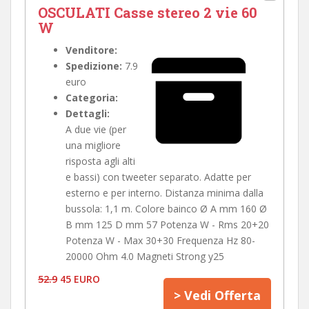
OSCULATI Casse stereo 2 vie 60
W
Venditore:
Spedizione:
7.9
euro
Categoria:
Dettagli:
A due vie (per
una migliore
risposta agli alti
e bassi) con tweeter separato. Adatte per
esterno e per interno. Distanza minima dalla
bussola: 1,1 m. Colore bainco Ø A mm 160 Ø
B mm 125 D mm 57 Potenza W - Rms 20+20
Potenza W - Max 30+30 Frequenza Hz 80-
20000 Ohm 4.0 Magneti Strong y25
52.9
45 EURO
> Vedi Offerta