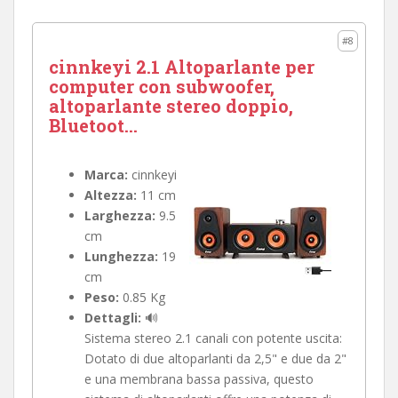
#8
cinnkeyi 2.1 Altoparlante per
computer con subwoofer,
altoparlante stereo doppio,
Bluetoot...
Marca:
cinnkeyi
Altezza:
11 cm
Larghezza:
9.5
cm
Lunghezza:
19
cm
Peso:
0.85 Kg
Dettagli:
🔊
Sistema stereo 2.1 canali con potente uscita:
Dotato di due altoparlanti da 2,5" e due da 2"
e una membrana bassa passiva, questo