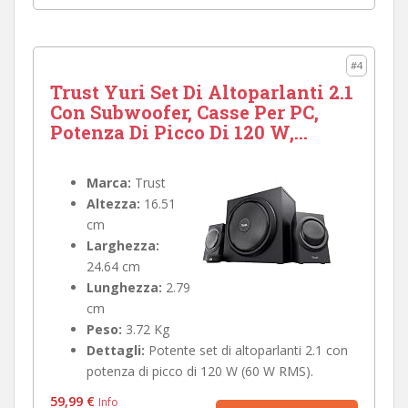
#4
Trust Yuri Set Di Altoparlanti 2.1
Con Subwoofer, Casse Per PC,
Potenza Di Picco Di 120 W,...
Marca:
Trust
Altezza:
16.51
cm
Larghezza:
24.64 cm
Lunghezza:
2.79
cm
Peso:
3.72 Kg
Dettagli:
Potente set di altoparlanti 2.1 con
potenza di picco di 120 W (60 W RMS).
59,99 €
Info