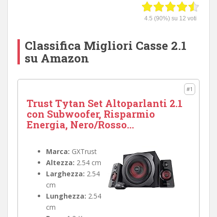
4.5
(90%) su
12
voti
Classifica Migliori Casse 2.1
su Amazon
#1
Trust Tytan Set Altoparlanti 2.1
con Subwoofer, Risparmio
Energia, Nero/Rosso...
Marca:
GXTrust
Altezza:
2.54 cm
Larghezza:
2.54
cm
Lunghezza:
2.54
cm