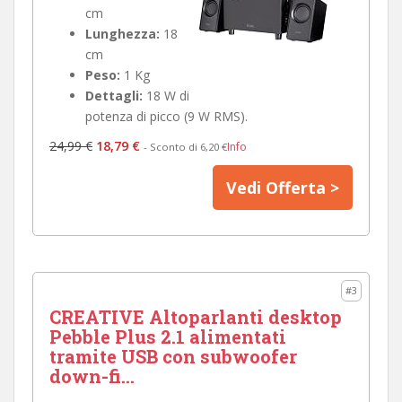
cm
Lunghezza:
18
cm
Peso:
1 Kg
Dettagli:
18 W di
potenza di picco (9 W RMS).
24,99 €
18,79 €
Info
- Sconto di 6,20 €
Vedi Offerta >
#3
CREATIVE Altoparlanti desktop
Pebble Plus 2.1 alimentati
tramite USB con subwoofer
down-fi...