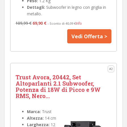
Peso:
1.2 Kg
Dettagli:
Subwoofer in legno con griglia in
metallo.
109,99 €
69,90 €
Info
- Sconto di 40,09 €
Vedi Offerta >
#2
Trust Avora, 20442, Set
Altoparlanti 2.1 Subwoofer,
Potenza di 18W di Picco e 9W
RMS, Nero...
Marca:
Trust
Altezza:
14 cm
Larghezza:
12