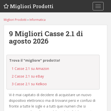
S
Migliori Prodotti
TOGGLE
k
i
p
Migliori Prodotti
»
Informatica
t
o
9 Migliori Casse 2.1 di
m
agosto 2026
a
i
n
c
Trova il "migliore" prodotto!
o
1
Casse 2.1 su Amazon
n
2
Casse 2.1 su eBay
t
e
3
Casse 2.1 su Kelkoo
n
t
Vi è mai capitato di decidere di acquistare un nuovo
dispositivo elettronico ma di trovarvi persi e confusi di
fronte a tutte le sigle e a tutti quei numeri che si