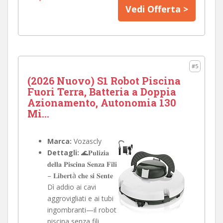
Vedi Offerta >
#5
(2026 Nuovo) S1 Robot Piscina
Fuori Terra, Batteria a Doppia
Azionamento, Autonomia 130
Mi...
Marca:
Vozascly
Dettagli:
🌊𝐏𝐮𝐥𝐢𝐳𝐢𝐚
𝐝𝐞𝐥𝐥𝐚 𝐏𝐢𝐬𝐜𝐢𝐧𝐚 𝐒𝐞𝐧𝐳𝐚 𝐅𝐢𝐥𝐢
– 𝐋𝐢𝐛𝐞𝐫𝐭à 𝐜𝐡𝐞 𝐬𝐢 𝐒𝐞𝐧𝐭𝐞
Dì addio ai cavi
aggrovigliati e ai tubi
ingombranti—il robot
piscina senza fili