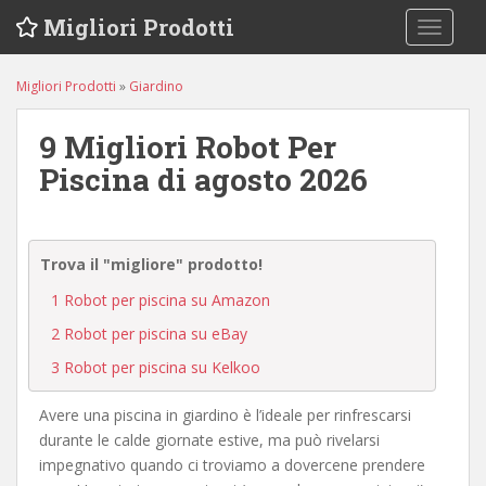
S
Migliori Prodotti
TOGGLE
k
i
p
Migliori Prodotti
»
Giardino
t
o
9 Migliori Robot Per
m
Piscina di agosto 2026
a
i
n
c
Trova il "migliore" prodotto!
o
1
Robot per piscina su Amazon
n
2
Robot per piscina su eBay
t
e
3
Robot per piscina su Kelkoo
n
t
Avere una piscina in giardino è l’ideale per rinfrescarsi
durante le calde giornate estive, ma può rivelarsi
impegnativo quando ci troviamo a dovercene prendere