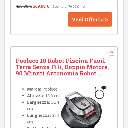
439,98 €
369,98 €
Info
- Sconto di 70,00 €
Vedi Offerta >
#9
Pooleco 10 Robot Piscina Fuori
Terra Senza Fili, Doppio Motore,
90 Minuti Autonomia Robot ...
Marca:
Pooleco
Altezza:
16.6 cm
Larghezza:
32.4
cm
Lunghezza:
32.1
cm