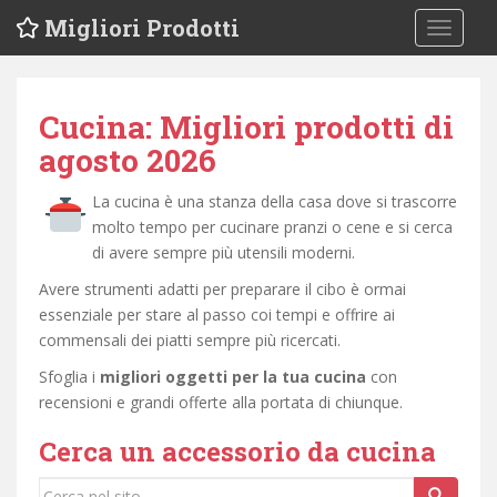
S
Migliori Prodotti
TOGGLE
k
i
p
t
Cucina: Migliori prodotti di
o
agosto 2026
m
a
La cucina è una stanza della casa dove si trascorre
i
molto tempo per cucinare pranzi o cene e si cerca
n
di avere sempre più utensili moderni.
c
Avere strumenti adatti per preparare il cibo è ormai
o
essenziale per stare al passo coi tempi e offrire ai
n
commensali dei piatti sempre più ricercati.
t
e
Sfoglia i
migliori oggetti per la tua cucina
con
n
recensioni e grandi offerte alla portata di chiunque.
t
Cerca un accessorio da cucina
Cerca...