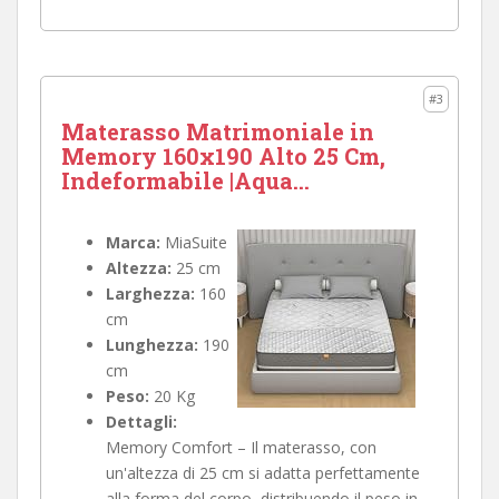
#3
Materasso Matrimoniale in
Memory 160x190 Alto 25 Cm,
Indeformabile |Aqua...
Marca:
MiaSuite
Altezza:
25 cm
Larghezza:
160
cm
Lunghezza:
190
cm
Peso:
20 Kg
Dettagli:
Memory Comfort – Il materasso, con
un'altezza di 25 cm si adatta perfettamente
alla forma del corpo, distribuendo il peso in