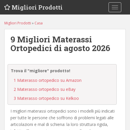
S
Migliori Prodotti
TOGGLE
k
i
p
Migliori Prodotti
»
Casa
t
o
9 Migliori Materassi
m
Ortopedici di agosto 2026
a
i
n
c
Trova il "migliore" prodotto!
o
1
Materasso ortopedico su Amazon
n
2
Materasso ortopedico su eBay
t
e
3
Materasso ortopedico su Kelkoo
n
t
I migliori materassi ortopedici sono i modelli più indicati
per tutte le persone che soffrono di problemi legati alle
articolazioni e mal di schiena: la loro struttura rigida,