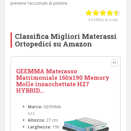
previene l’accumulo di polvere.
4.5
(90%) su
4
voti
Classifica Migliori Materassi
Ortopedici su Amazon
#1
GEEMMA Materasso
Matrimoniale 160x190 Memory
Molle insacchettate H27
HYBRID...
Marca:
GEEMMA
s.r.l.
Altezza:
27 cm
Larghezza:
190